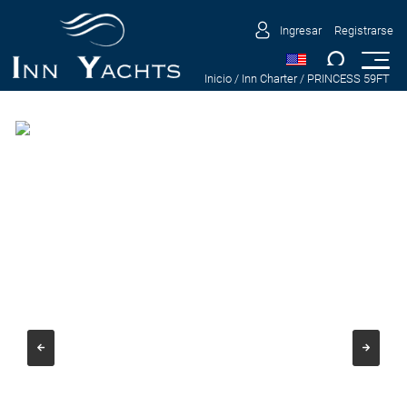
Ingresar
Registrarse
Inicio
/ Inn Charter
/ PRINCESS 59FT