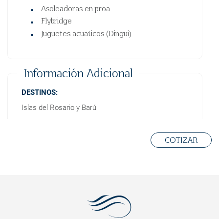
Asoleadoras en proa
Flybridge
Juguetes acuaticos (Dingui)
Información Adicional
DESTINOS:
Islas del Rosario y Barú
NORMAS:
No ingresar con zapatos - no fumar - no arrojar
COTIZAR
papeles a los sanitarios - depositar la basura en las
canecas - acatar las ordenes de seguridad del
capitán
Proceso y Políticas de Reserva