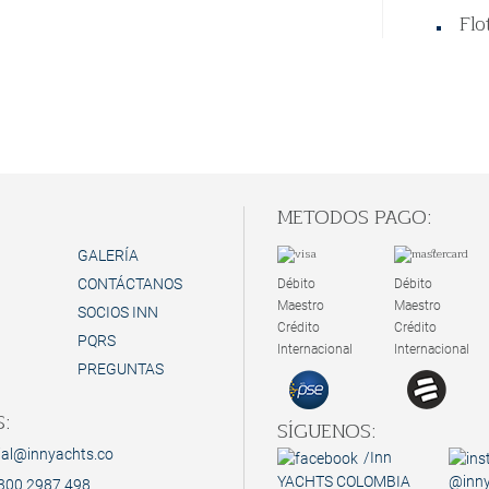
Flo
Toa
Infor
DESTINO
:
METODOS PAGO:
Islas del
GALERÍA
NORMAS
CONTÁCTANOS
Débito
Débito
No ingres
Maestro
Maestro
SOCIOS INN
Crédito
Crédito
sanitario
PQRS
Internacional
Internacional
ordenes d
PREGUNTAS
Proceso y
:
SÍGUENOS:
ial@innyachts.co
/Inn
YACHTS COLOMBIA
@inny
300 2987 498