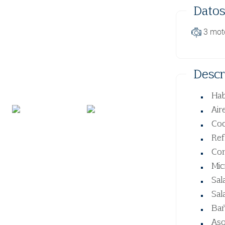
Datos
3 mot
Descr
Hab
Air
Coc
Ref
Con
Mic
Sal
Sal
Ba
Aso