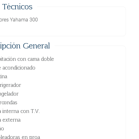
 Técnicos
ores Yahama 300
ipción General
itación con cama doble
e acondicionado
ina
rigerador
gelador
roondas
a interna con T.V.
a externa
ño
leadoras en proa