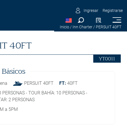
Ingresar
Registrarse
Inicio
/ Inn Charter
/ PERSUIT 40FT
IT 40FT
YT0011
 Básicos
gena
PERSUIT 40FT
FT:
40FT
10 PERSONAS - TOUR BAHÍA: 10 PERSONAS -
AR: 2 PERSONAS
AM a 5PM