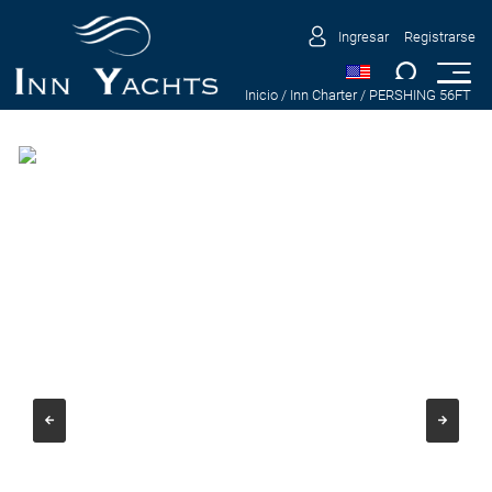
Ingresar
Registrarse
Inicio
/ Inn Charter
/ PERSHING 56FT