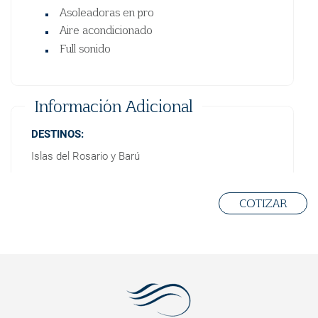
Asoleadoras en pro
Aire acondicionado
Full sonido
Información Adicional
DESTINOS:
Islas del Rosario y Barú
NORMAS:
No ingresar con zapatos - no fumar - no arrojar
COTIZAR
papeles a los sanitarios - depositar la basura en las
canecas - acatar las ordenes de seguridad del
capitán
Proceso y Políticas de Reserva