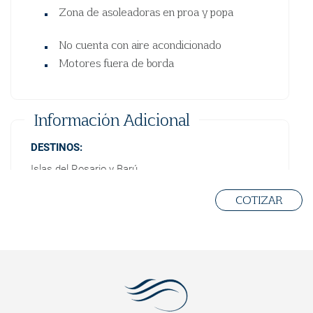
Zona de asoleadoras en proa y popa
No cuenta con aire acondicionado
Motores fuera de borda
Información Adicional
DESTINOS:
Islas del Rosario y Barú
NORMAS:
COTIZAR
No ingresar con zapatos - no fumar - no arrojar
papeles a los sanitarios - depositar la basura en las
canecas - acatar las ordenes de seguridad del
capitán
Proceso y Políticas de Reserva