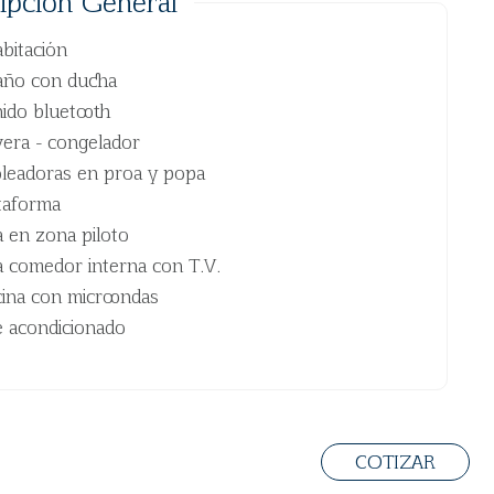
ipción General
abitación
año con ducha
ido bluetooth
era - congelador
leadoras en proa y popa
taforma
a en zona piloto
a comedor interna con T.V.
ina con microondas
e acondicionado
mación Adicional
COTIZAR
S: