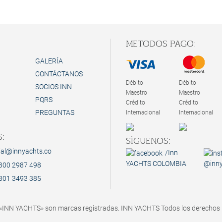
Islas del
NORMAS
No ingres
:
METODOS PAGO:
sanitario
GALERÍA
ordenes d
CONTÁCTANOS
Débito
Débito
SOCIOS INN
Proceso y
Maestro
Maestro
PQRS
Crédito
Crédito
PREGUNTAS
Internacional
Internacional
:
SÍGUENOS:
ial@innyachts.co
/Inn
YACHTS COLOMBIA
@inny
300 2987 498
301 3493 385
 «INN YACHTS» son marcas registradas. INN YACHTS Todos los derechos 