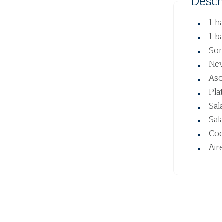
Descr
1 h
1 b
Son
Nev
Aso
Pla
Sal
Sal
Coc
Air
Infor
DESTINO