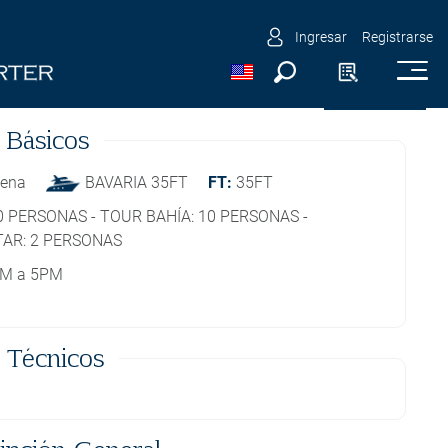
IA 35FT
Ingresar
Registrarse
YT0029
 Básicos
gena
BAVARIA 35FT
FT:
35FT
10 PERSONAS - TOUR BAHÍA: 10 PERSONAS -
AR: 2 PERSONAS
AM a 5PM
 Técnicos