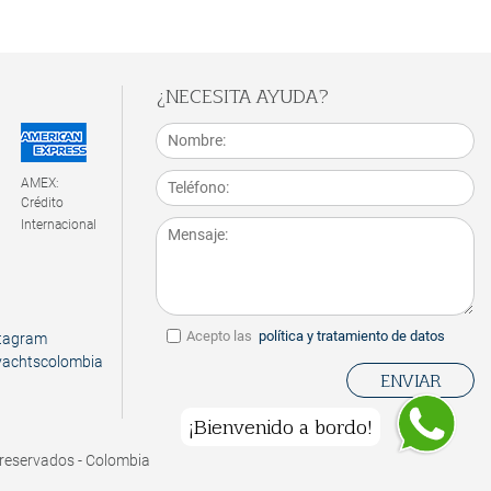
 Rosario y Barú
:
ar con zapatos - no fumar - no arrojar papeles a los
¿NECESITA AYUDA?
s - depositar la basura en las canecas - acatar las
e seguridad del capitán
AMEX:
 Políticas de Reserva
Crédito
Internacional
Acepto las
política y tratamiento de datos
achtscolombia
ENVIAR
¡Bienvenido a bordo!
reservados - Colombia