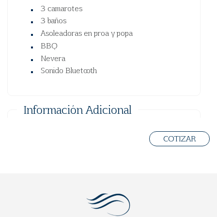
3 camarotes
3 baños
Asoleadoras en proa y popa
BBQ
Nevera
Sonido Bluetooth
Información Adicional
DESTINOS:
COTIZAR
Islas del Rosario y Barú
NORMAS:
No ingresar con zapatos - no fumar - no arrojar
papeles a los sanitarios - depositar la basura en las
canecas - acatar las ordenes de seguridad del
capitán