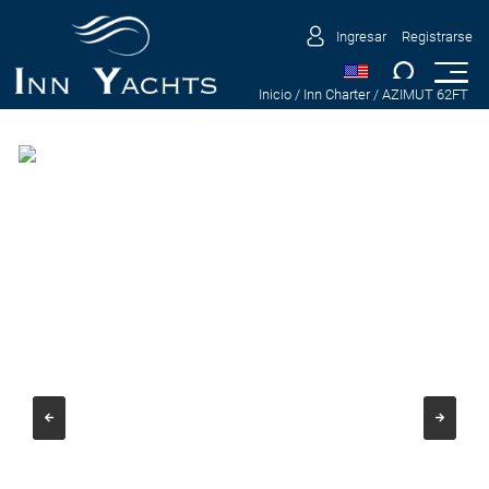
Ingresar
Registrarse
Inicio
/ Inn Charter
/ AZIMUT 62FT