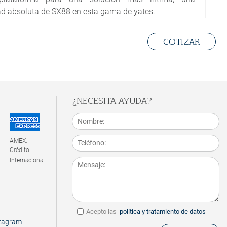
ad absoluta de SX88 en esta gama de yates.
evo concepto de Crossover.
COTIZAR
un espacio incomparable en la amplia área de la playa
e también puede albergar grandes embarcaciones para
ción marina.
¿NECESITA AYUDA?
AMEX:
Crédito
Internacional
Acepto las
política y tratamiento de datos