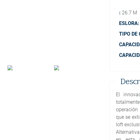
:
26.7 M
ESLORA:
TIPO DE
CAPACID
CAPACID
Descr
El innova
totalmente
operación 
que se ext
loft exclus
Alternativ
en esta 