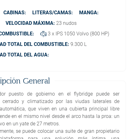
CABINAS:
LITERAS/CAMAS:
MANGA:
VELOCIDAD MÁXIMA:
23 nudos
 COMBUSTIBLE:
3 x IPS 1050 Volvo (800 HP)
AD TOTAL DEL COMBUSTIBLE:
9.300 L
AD TOTAL DEL AGUA:
ipción General
dor puesto de gobierno en el flybridge puede ser
 cerrado y climatizado por las viudas laterales de
automática, que viven en una cubierta principal libre
iende en el mismo nivel desde el arco hasta la proa: un
ivo en un yate de 27 metros.
amente, se puede colocar una suite de gran propietario
plataforma para una solución más íntima, una