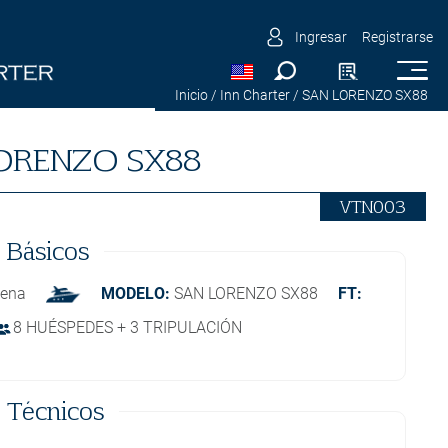
Ingresar
Registrarse
Inicio
/ Inn Charter
/ SAN LORENZO SX88
ORENZO SX88
VTN003
 Básicos
gena
MODELO:
SAN LORENZO SX88
FT:
8 HUÉSPEDES + 3 TRIPULACIÓN
 Técnicos