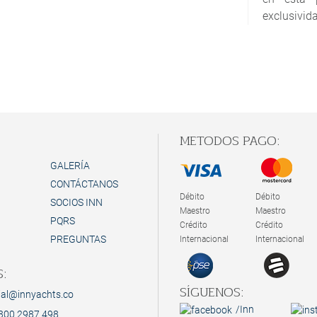
exclusivid
Nace un nu
Se ofrece 
a popa, qu
su explora
:
METODOS PAGO:
GALERÍA
CONTÁCTANOS
Débito
Débito
SOCIOS INN
Maestro
Maestro
PQRS
Crédito
Crédito
PREGUNTAS
Internacional
Internacional
:
SÍGUENOS:
ial@innyachts.co
/Inn
300 2987 498